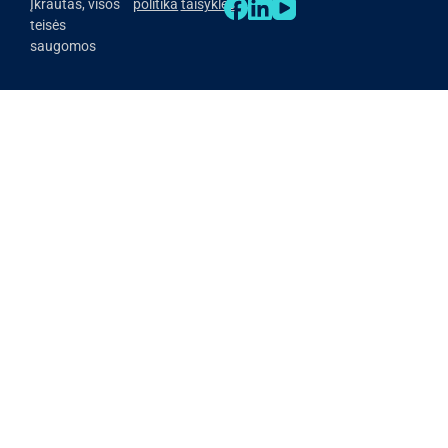
Įkrautas, visos
politika
taisyklės
teisės
saugomos