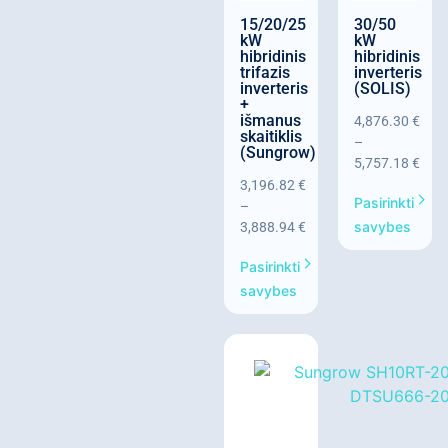
15/20/25
30/50
kW
kW
hibridinis
hibridinis
trifazis
inverteris
inverteris
(SOLIS)
+
išmanus
4,876.30
€
skaitiklis
–
(Sungrow)
5,757.18
€
3,196.82
€
Pasirinkti
–
savybes
3,888.94
€
Pasirinkti
savybes