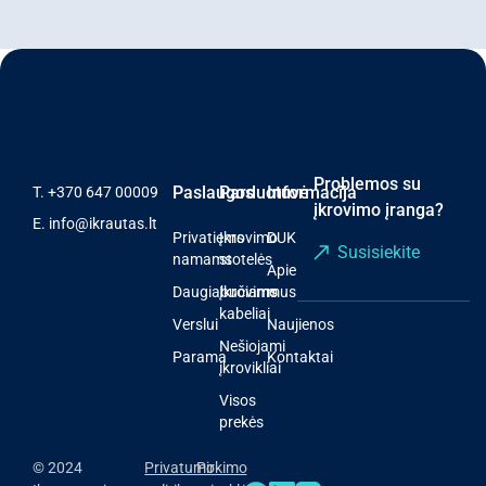
Problemos su
Paslaugos
Parduotuvė
Informacija
T.
+370 647 00009
įkrovimo įranga?
E.
info@ikrautas.lt
Privatiems
Įkrovimo
DUK
Susisiekite
namams
stotelės
Apie
Daugiabučiams
Įkrovimo
mus
kabeliai
Verslui
Naujienos
Nešiojami
Parama
Kontaktai
įkrovikliai
Visos
prekės
© 2024
Privatumo
Pirkimo