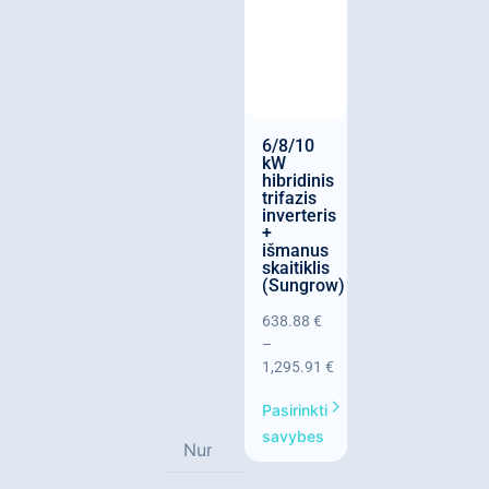
6/8/10
kW
hibridinis
trifazis
inverteris
+
išmanus
skaitiklis
(Sungrow)
638.88
€
–
1,295.91
€
Pasirinkti
savybes