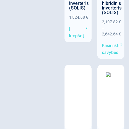
inverteris
hibridinis
(SOLIS)
inverteris
(SOLIS)
1,824.68
€
2,107.82
€
–
Į
2,642.64
€
krepšelį
Pasirinkti
savybes