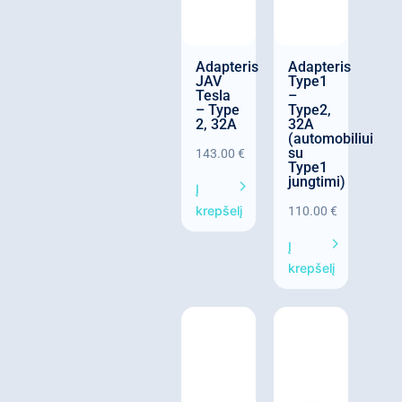
Adapteris
Adapteris
JAV
Type1
Tesla
–
– Type
Type2,
2, 32A
32A
(automobiliui
su
143.00
€
Type1
jungtimi)
Į
krepšelį
110.00
€
Į
krepšelį