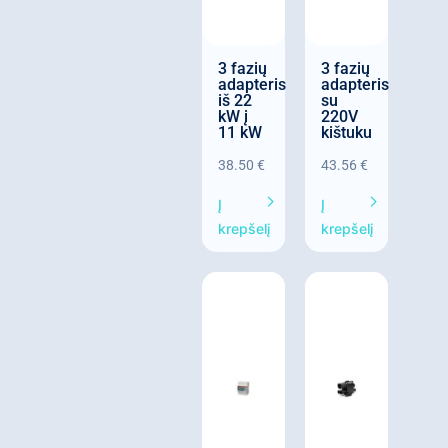
3 fazių
3 fazių
adapteris
adapteris
iš 22
su
kW į
220V
11 kW
kištuku
38.50
€
43.56
€
Į
Į
krepšelį
krepšelį