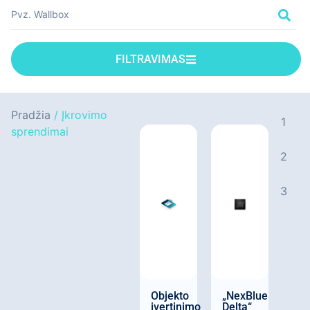
FILTRAVIMAS
Pradžia
/ Įkrovimo
1
sprendimai
2
3
Objekto
„NexBlue
įvertinimo
Delta“