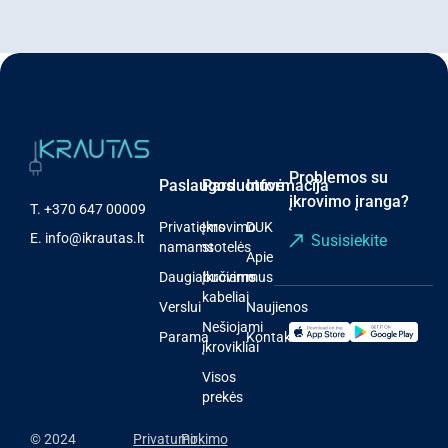
Problemos su
Paslaugos
Parduotuvė
Informacija
įkrovimo įranga?
T.
+370 647 00009
Privatiems
Įkrovimo
DUK
E.
info@ikrautas.lt
Susisiekite
namams
stotelės
Apie
Daugiabučiams
Įkrovimo
mus
kabeliai
Verslui
Naujienos
Nešiojami
Parama
Kontaktai
įkrovikliai
Visos
prekės
© 2024
Privatumo
Pirkimo