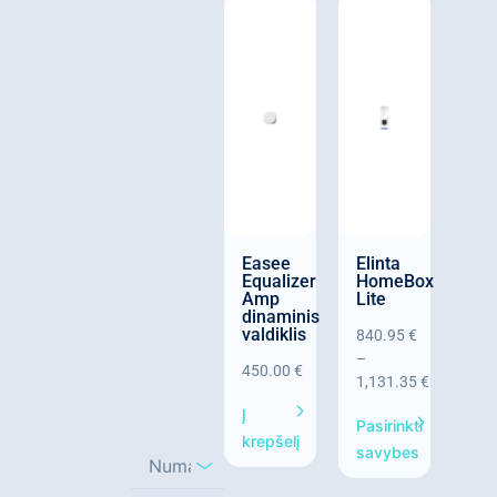
Easee
Elinta
Equalizer
HomeBox
Amp
Lite
dinaminis
valdiklis
840.95
€
–
450.00
€
1,131.35
€
Į
Pasirinkti
krepšelį
savybes