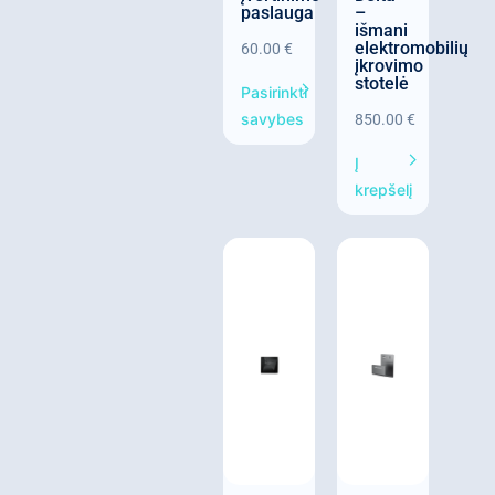
paslauga
–
išmani
elektromobilių
60.00
€
įkrovimo
stotelė
Pasirinkti
savybes
850.00
€
Į
krepšelį