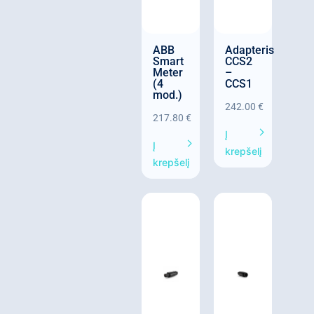
ABB
Adapteris
Smart
CCS2
Meter
–
(4
CCS1
mod.)
242.00
€
217.80
€
Į
Į
krepšelį
krepšelį