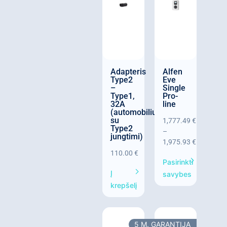
Adapteris
Alfen
Type2
Eve
–
Single
Type1,
Pro-
32A
line
(automobiliui
su
1,777.49
€
Type2
–
jungtimi)
1,975.93
€
110.00
€
Pasirinkti
Į
savybes
krepšelį
5 M. GARANTIJA