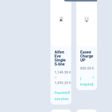
Alfen
Easee
Eve
Charge
Single
UP
S-line
850.00
€
1,149.50
€
–
Į
1,355.20
€
krepšelį
Pasirinkti
savybes