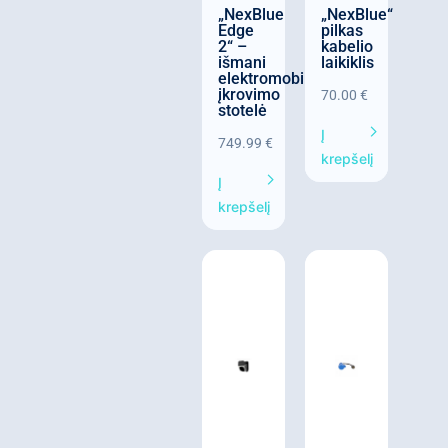
„NexBlue
„NexBlue“
Edge
pilkas
2“ –
kabelio
išmani
laikiklis
elektromobilių
įkrovimo
70.00
€
stotelė
Į
749.99
€
krepšelį
Į
krepšelį