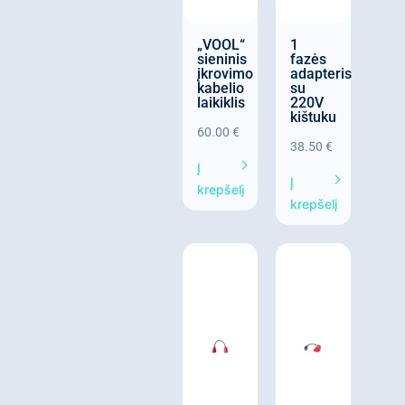
„VOOL“
1
sieninis
fazės
įkrovimo
adapteris
kabelio
su
laikiklis
220V
kištuku
60.00
€
38.50
€
Į
Į
krepšelį
krepšelį