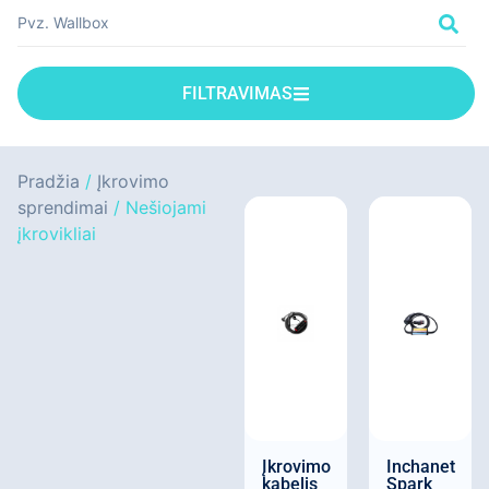
FILTRAVIMAS
Pradžia
/
Įkrovimo
sprendimai
/ Nešiojami
įkrovikliai
Įkrovimo
Inchanet
kabelis
Spark