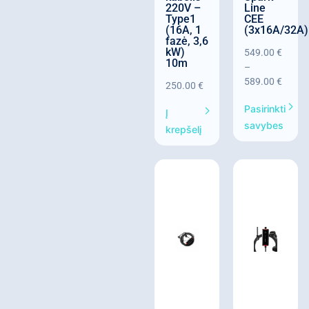
220V –
Line
Type1
CEE
(16A, 1
(3x16A/32A)
fazė, 3,6
kW)
549.00
€
10m
–
589.00
€
250.00
€
Pasirinkti
Į
savybes
krepšelį