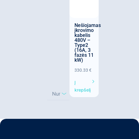
Nešiojamas
įkrovimo
kabelis
480V –
Type2
(16A, 3
fazės 11
kW)
330.33
€
Į
krepšelį