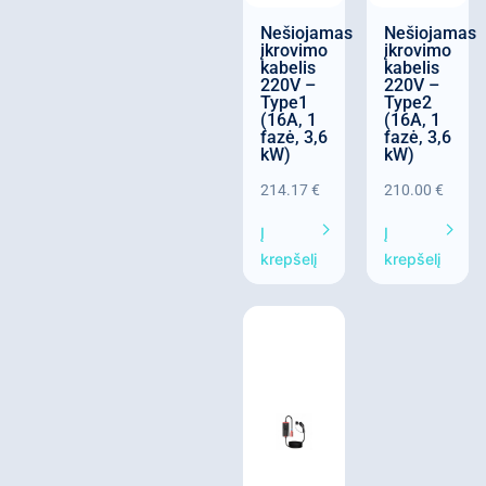
Nešiojamas
Nešiojamas
įkrovimo
įkrovimo
kabelis
kabelis
220V –
220V –
Type1
Type2
(16A, 1
(16A, 1
fazė, 3,6
fazė, 3,6
kW)
kW)
214.17
€
210.00
€
Į
Į
krepšelį
krepšelį