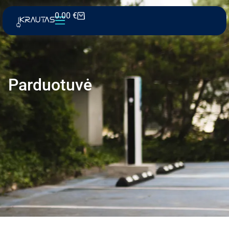
0.00
€
Parduotuvė