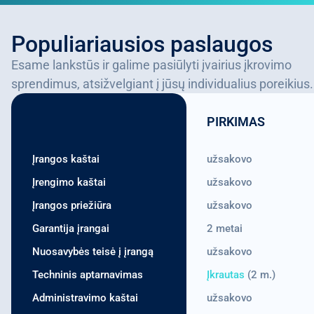
Populiariausios paslaugos
Esame lankstūs ir galime pasiūlyti įvairius įkrovimo
sprendimus, atsižvelgiant į jūsų individualius poreikius.
PIRKIMAS
Įrangos kaštai
užsakovo
Įrengimo kaštai
užsakovo
Įrangos priežiūra
užsakovo
Garantija įrangai
2 metai
Nuosavybės teisė į įrangą
užsakovo
Techninis aptarnavimas
Įkrautas
(2 m.)
Administravimo kaštai
užsakovo