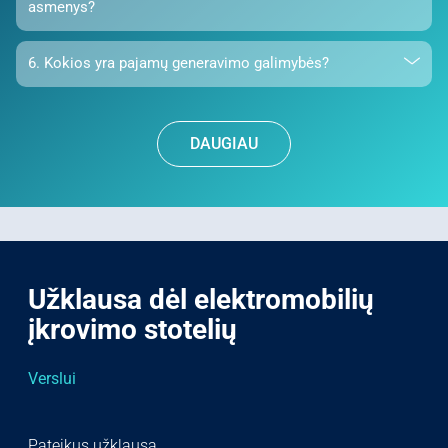
asmenys?
6. Kokios yra pajamų generavimo galimybės?
DAUGIAU
Užklausa dėl elektromobilių
įkrovimo stotelių
Verslui
Pateikus užklausą,