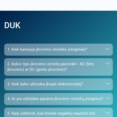
DUK
1. Kiek kainuoja įkrovimo stotelės įrengimas?
2. Kokio tipo įkrovimo stotelę pasirinkti - AC (lėto
įkrovimo) ar DC (greito įkrovimo)?
3. Kiek laiko užtrunka įkrauti elektromobilį?
4. Ar yra valstybės parama įkrovimo stotelių įrengimui?
5. Kaip užtikrinti, kad stotele negalėtų naudotis kiti