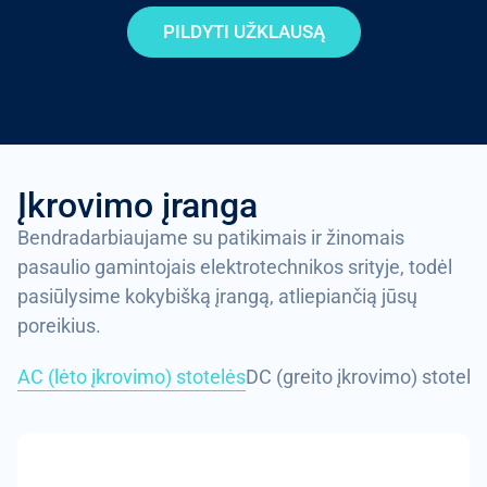
PILDYTI UŽKLAUSĄ
Įkrovimo įranga
Bendradarbiaujame su patikimais ir žinomais
pasaulio gamintojais elektrotechnikos srityje, todėl
pasiūlysime kokybišką įrangą, atliepiančią jūsų
poreikius.
AC (lėto įkrovimo) stotelės
DC (greito įkrovimo) stotelė