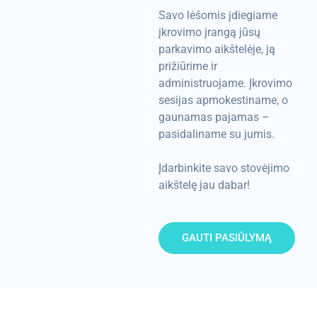
Savo lėšomis įdiegiame
įkrovimo įrangą jūsų
parkavimo aikštelėje, ją
prižiūrime ir
administruojame. Įkrovimo
sesijas apmokestiname, o
gaunamas pajamas –
pasidaliname su jumis.
Įdarbinkite savo stovėjimo
aikštelę jau dabar!
GAUTI PASIŪLYMĄ