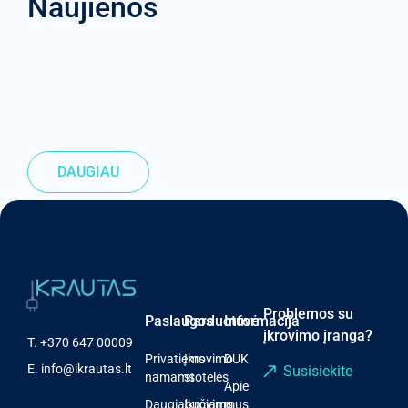
Naujienos
DAUGIAU
Problemos su
Paslaugos
Parduotuvė
Informacija
įkrovimo įranga?
T.
+370 647 00009
Privatiems
Įkrovimo
DUK
E.
info@ikrautas.lt
Susisiekite
namams
stotelės
Apie
Daugiabučiams
Įkrovimo
mus