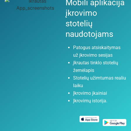
Mobili aplikacija
įkrovimo
stotelių
naudotojams
Patogus atsiskaitymas
už įkrovimo sesijas
Įkrautas
tinklo stotelių
žemėlapis
Stotelių užimtumas realiu
laiku
Įkrovimo įkainiai
Įkrovimų istorija.