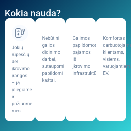
Kokia nauda?
Nebūtini
Galimos
Komfortas
galios
papildomos
darbuotojams
Jokių
didinimo
pajamos
klientams,
rūpesčių
darbai,
iš
visiems,
dėl
sutaupomi
įkrovimo
varuojantiem
įkrovimo
papildomi
infrastruktūros.
EV.
įrangos
kaštai.
– ją
įdiegiame
ir
prižiūrime
mes.