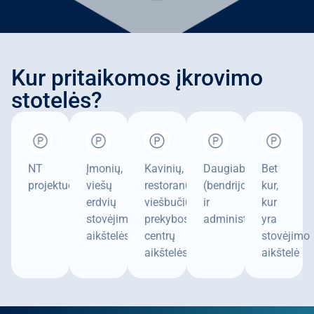
Kur pritaikomos įkrovimo
stotelės?
NT
Įmonių,
Kavinių,
Daugiabučiuose
Bet
projektuose
viešų
restoranų,
(bendrijoms
kur,
erdvių
viešbučių,
ir
kur
stovėjimo
prekybos
administratoriams)
yra
aikštelėse
centrų
stovėjimo
aikštelėse
aikštelė