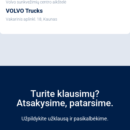
Volvo sunkvežimių centro aikštelė
VOLVO Trucks
Vakarinis aplinkl. 18, Kaunas
Turite klausimų?
Atsakysime, patarsime.
Užpildykite užklausą ir pasikalbėkime.