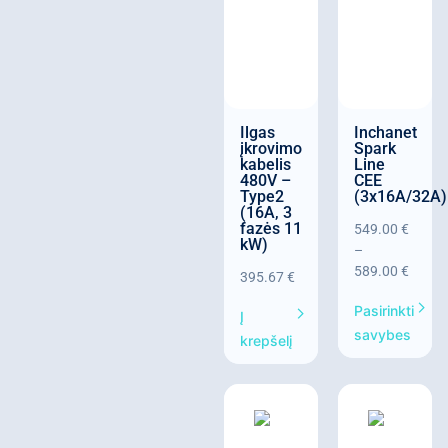
Ilgas
Inchanet
įkrovimo
Spark
kabelis
Line
480V –
CEE
Type2
(3x16A/32A)
(16A, 3
fazės 11
549.00
€
kW)
–
589.00
€
395.67
€
Pasirinkti
Į
savybes
krepšelį