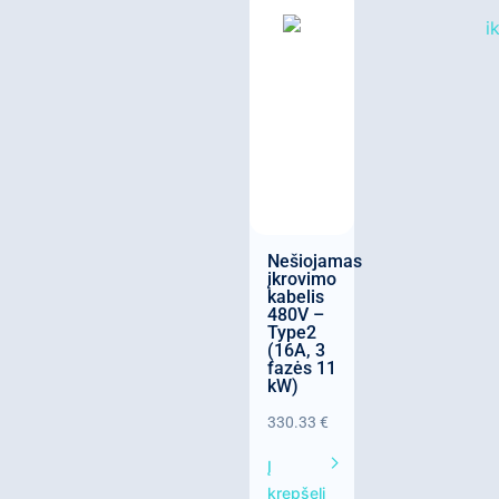
Nešiojamas
įkrovimo
kabelis
480V –
Type2
(16A, 3
fazės 11
kW)
330.33
€
Į
krepšelį