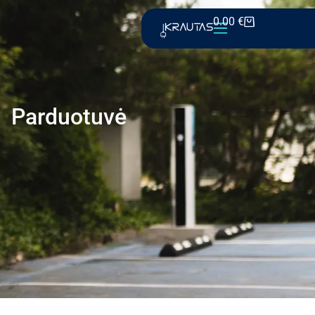
0.00
€
Parduotuvė