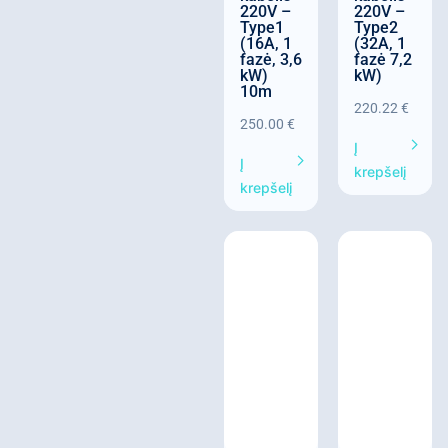
220V –
220V –
Type1
Type2
(16A, 1
(32A, 1
fazė, 3,6
fazė 7,2
kW)
kW)
10m
220.22
€
250.00
€
Į
Į
krepšelį
krepšelį