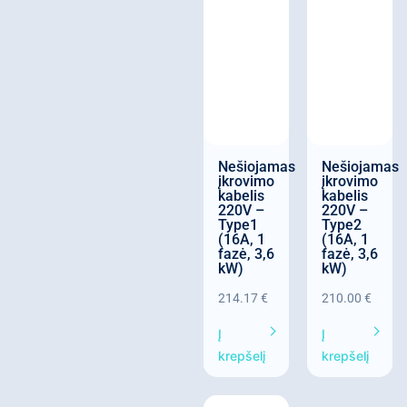
Nešiojamas
Nešiojamas
įkrovimo
įkrovimo
kabelis
kabelis
220V –
220V –
Type1
Type2
(16A, 1
(16A, 1
fazė, 3,6
fazė, 3,6
kW)
kW)
214.17
€
210.00
€
Į
Į
krepšelį
krepšelį