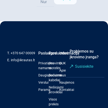
Problemos su
Paslaugos
Parduotuvė
Informacija
T.
+370 647 00009
įkrovimo įranga?
E.
info@ikrautas.lt
Privatiems
Įkrovimo
DUK
Susisiekite
namams
stotelės
Apie
Daugiabučiams
Įkrovimo
mus
kabeliai
Verslui
Naujienos
Nešiojami
Parama
Kontaktai
įkrovikliai
Visos
prekės