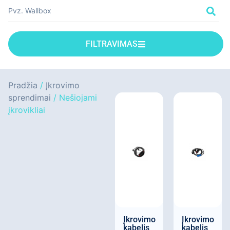
FILTRAVIMAS
Pradžia
/
Įkrovimo
sprendimai
/ Nešiojami
įkrovikliai
Įkrovimo
Įkrovimo
kabelis
kabelis