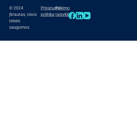
© 2024
Privatumo
Pirkimo
Įkrautas, visos
politika
taisyklės
teisės
saugomos