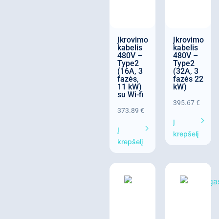
Įkrovimo
Įkrovimo
kabelis
kabelis
480V –
480V –
Type2
Type2
(16A, 3
(32A, 3
fazės,
fazės 22
11 kW)
kW)
su Wi-fi
395.67
€
373.89
€
Į
Į
krepšelį
krepšelį