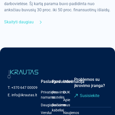
darbovietėse. Šį kartą parama buvo padidinta nuo
anksčiau buvusių 30 proc. iki 50 proc. finansuotinų išlaidų.
Skaityti daugiau
Problemos su
Paslaugos
Parduotuvė
Informacija
įkrovimo įranga?
T.
+370 647 00009
Privatiems
Įkrovimo
DUK
E.
info@ikrautas.lt
Susisiekite
namams
stotelės
Apie
Daugiabučiams
Įkrovimo
mus
kabeliai
Verslui
Naujienos