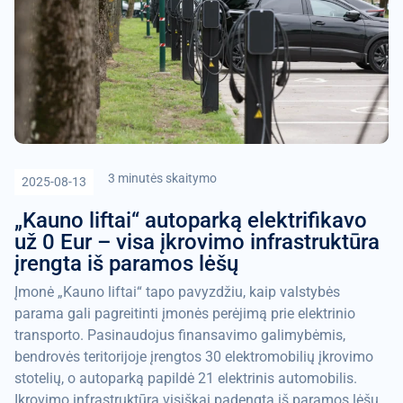
3 minutės skaitymo
2025-08-13
„Kauno liftai“ autoparką elektrifikavo
už 0 Eur – visa įkrovimo infrastruktūra
įrengta iš paramos lėšų
Įmonė „Kauno liftai“ tapo pavyzdžiu, kaip valstybės
parama gali pagreitinti įmonės perėjimą prie elektrinio
transporto. Pasinaudojus finansavimo galimybėmis,
bendrovės teritorijoje įrengtos 30 elektromobilių įkrovimo
stotelių, o autoparką papildė 21 elektrinis automobilis.
Įkrovimo infrastruktūra visiškai padengta iš paramos lėšų,