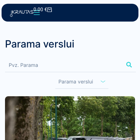
0.00
€
Parama verslui