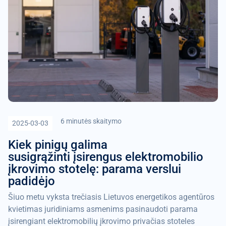
6 minutės skaitymo
2025-03-03
Kiek pinigų galima
susigrąžinti įsirengus elektromobilio
įkrovimo stotelę: parama verslui
padidėjo
Šiuo metu vyksta trečiasis Lietuvos energetikos agentūros
kvietimas juridiniams asmenims pasinaudoti parama
įsirengiant elektromobilių įkrovimo privačias stoteles