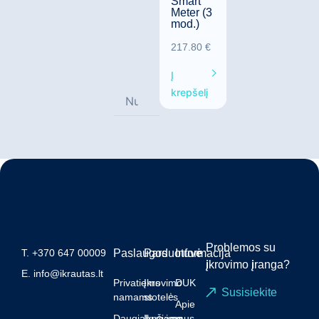
Smart
Meter (3
mod.)
217.80
€
Į
krepšelį
Problemos su
T.
+370 647 00009
Paslaugos
Parduotuvė
Informacija
įkrovimo įranga?
E.
info@ikrautas.lt
Privatiems
Įkrovimo
DUK
Susisiekite
namams
stotelės
Apie
Daugiabučiams
Įkrovimo
mus