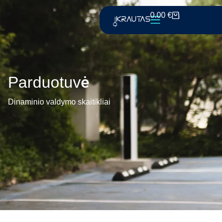
0.00
€
Parduotuvė
Dinaminio valdymo skaitikliai