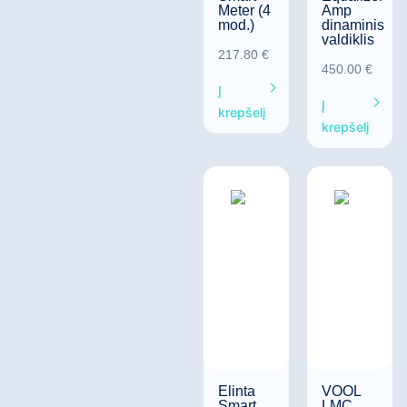
Meter (4
Amp
mod.)
dinaminis
valdiklis
217.80
€
450.00
€
Į
Į
krepšelį
krepšelį
Elinta
VOOL
Smart
LMC