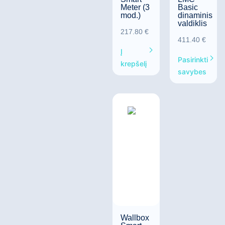
Meter (3
Basic
mod.)
dinaminis
valdiklis
217.80
€
411.40
€
Į
Pasirinkti
krepšelį
savybes
Wallbox