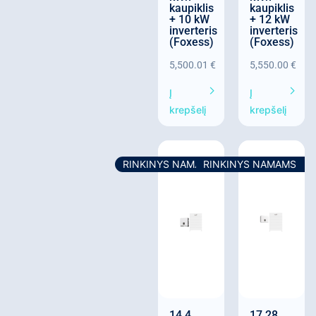
kaupiklis
kaupiklis
+ 10 kW
+ 12 kW
inverteris
inverteris
(Foxess)
(Foxess)
5,500.01
€
5,550.00
€
Į
Į
krepšelį
krepšelį
RINKINYS NAMAMS
RINKINYS NAMAMS
14,4
17,28