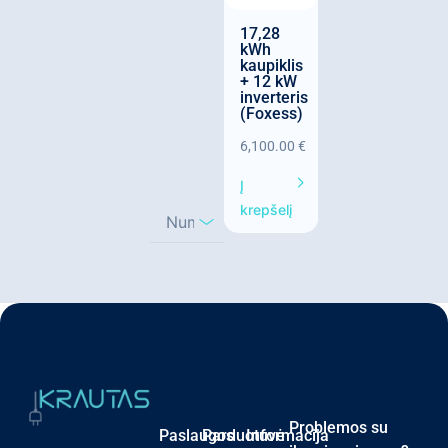
17,28
kWh
kaupiklis
+ 12 kW
inverteris
(Foxess)
6,100.00
€
Į
krepšelį
Problemos su
Paslaugos
Parduotuvė
Informacija