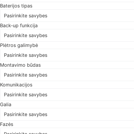
Baterijos tipas
Pasirinkite savybes
Back-up funkcija
Pasirinkite savybes
Plėtros galimybė
Pasirinkite savybes
Montavimo būdas
Pasirinkite savybes
Komunikacijos
Pasirinkite savybes
Galia
Pasirinkite savybes
Fazės
Pasirinkite savybes