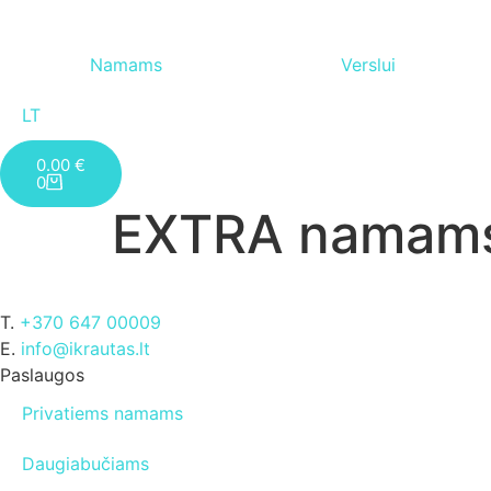
Namams
Verslui
LT
0.00
€
0
EXTRA namam
T.
+370 647 00009
E.
info@ikrautas.lt
Paslaugos
Privatiems namams
Daugiabučiams