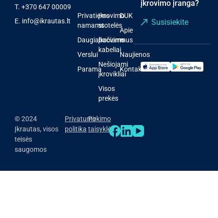
įkrovimo įranga?
T.
+370 647 00009
Privatiems
Įkrovimo
DUK
E.
info@ikrautas.lt
Susisiekite
namams
stotelės
Apie
Daugiabučiams
Įkrovimo
mus
kabeliai
Verslui
Naujienos
Nešiojami
Parama
Kontaktai
įkrovikliai
Visos
prekės
© 2024
Privatumo
Pirkimo
Įkrautas, visos
politika
taisyklės
teisės
saugomos