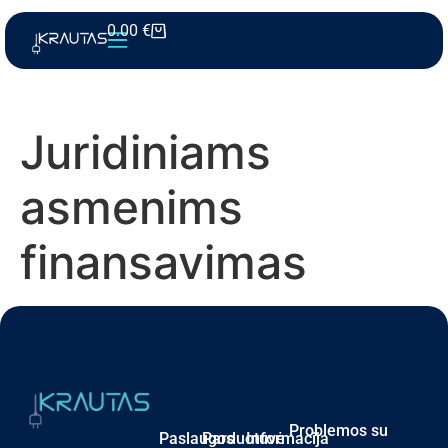
0.00
€
Juridiniams
asmenims
finansavimas
Problemos su
Paslaugos
Parduotuvė
Informacija