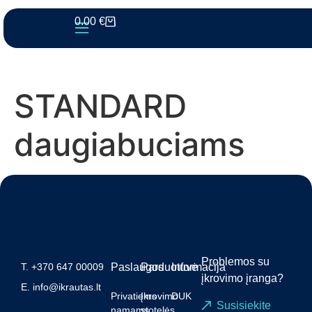
0.00
€
STANDARD
daugiabuciams
Problemos su
T.
+370 647 00009
Paslaugos
Parduotuvė
Informacija
įkrovimo įranga?
E.
info@ikrautas.lt
Privatiems
Įkrovimo
DUK
Susisiekite
namams
stotelės