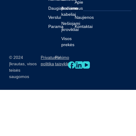
Apie
Daugiabučiams
Įkrovimo
mus
kabeliai
Verslui
Naujienos
Nešiojami
Parama
Kontaktai
įkrovikliai
Visos
prekės
© 2024
Privatumo
Pirkimo
Įkrautas, visos
politika
taisyklės
teisės
saugomos