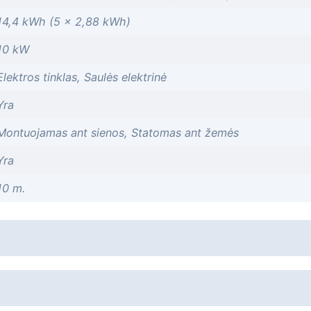
14,4 kWh (5 × 2,88 kWh)
10 kW
Elektros tinklas, Saulės elektrinė
Yra
Montuojamas ant sienos, Statomas ant žemės
Yra
10 m.
FoxESS
P3-10.0-SH