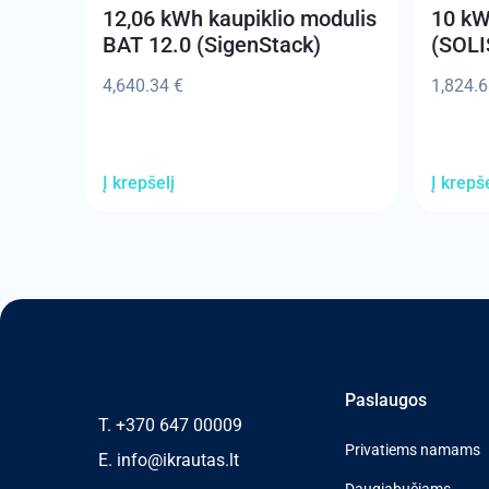
12,06 kWh kaupiklio modulis
10 kW 
Svoris
Komunikacijos
Darbinė temperatūra
BAT 12.0 (SigenStack)
(SOLI
Darbinė temperatūra
Apsaugos standartas
Komunikacijos
4,640.34
€
1,824.
Komunikacijos
Pagaminimo šalis
Valdymas programėle
Valdymas programėle
Garantija
Programėlė valdymui
Į krepšelį
Į krepše
Programėlė valdymui
Pagaminimo šalis
Apsaugos standartas
Garantija
Pagaminimo šalis
Garantija
Paslaugos
T.
+370 647 00009
Privatiems namams
E.
info@ikrautas.lt