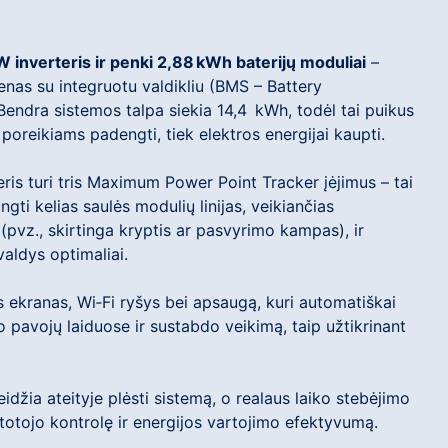
W inverteris ir penki 2,88 kWh baterijų moduliai
–
vienas su integruotu valdikliu (BMS – Battery
ndra sistemos talpa siekia 14,4 kWh, todėl tai puikus
poreikiams padengti, tiek elektros energijai kaupti.
eris turi tris Maximum Power Point Tracker įėjimus – tai
ngti kelias saulės modulių linijas, veikiančias
(pvz., skirtinga kryptis ar pasvyrimo kampas), ir
valdys optimaliai.
s ekranas, Wi‑Fi ryšys bei apsaugą, kuri automatiškai
o pavojų laiduose ir sustabdo veikimą, taip užtikrinant
idžia ateityje plėsti sistemą, o realaus laiko stebėjimo
totojo kontrolę ir energijos vartojimo efektyvumą.