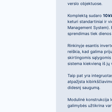
verslo objektuose.
Komplektą sudaro
10 k
keturi standartiniai ir 
Management System). Be
sprendimas tiek dienos 
Rinkinyje esantis invert
reiškia, kad galima priju
skirtingomis sąlygomis 
sistema kiekvieną iš jų 
Taip pat yra integruota
atpažįsta kibirkščiavim
didesnį saugumą.
Modulinė konstrukcija le
galimybės užtikrina var