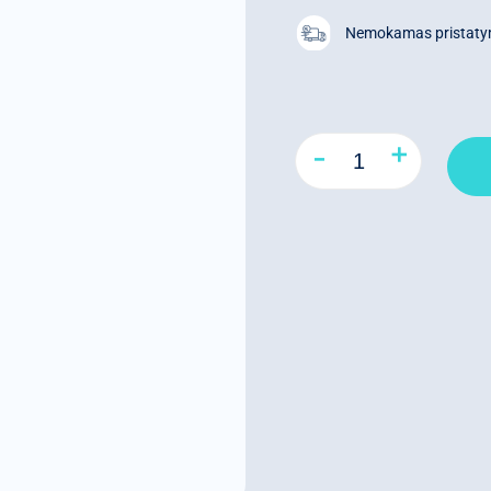
Nemokamas pristat
+
-