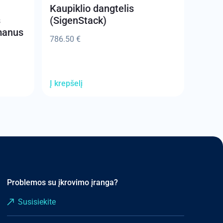
Kaupiklio dangtelis
s
(SigenStack)
šmanus
786.50
€
Į krepšelį
Problemos su įkrovimo įranga?
Susisiekite