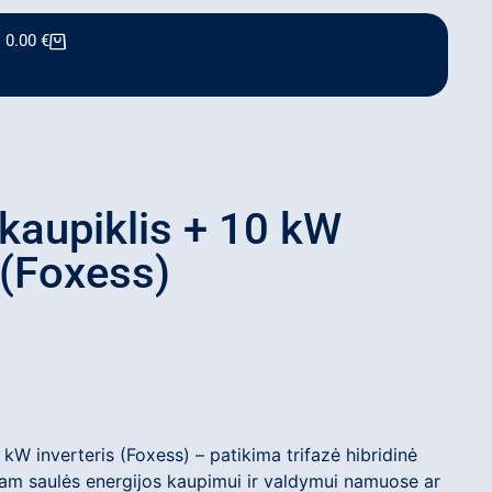
0.00
€
kaupiklis + 10 kW
 (Foxess)
 kW inverteris (Foxess) – patikima trifazė hibridinė
iam saulės energijos kaupimui ir valdymui namuose ar