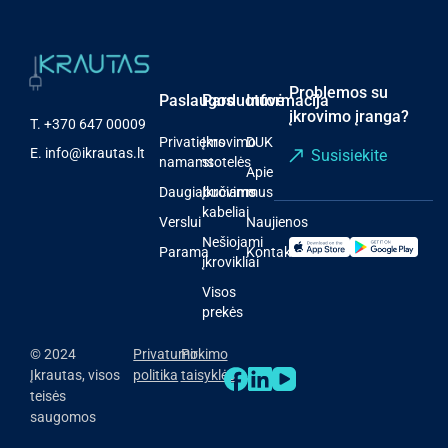
Problemos su
Paslaugos
Parduotuvė
Informacija
įkrovimo įranga?
T.
+370 647 00009
Privatiems
Įkrovimo
DUK
E.
info@ikrautas.lt
Susisiekite
namams
stotelės
Apie
Daugiabučiams
Įkrovimo
mus
kabeliai
Verslui
Naujienos
Nešiojami
Parama
Kontaktai
įkrovikliai
Visos
prekės
© 2024
Privatumo
Pirkimo
Įkrautas, visos
politika
taisyklės
teisės
saugomos