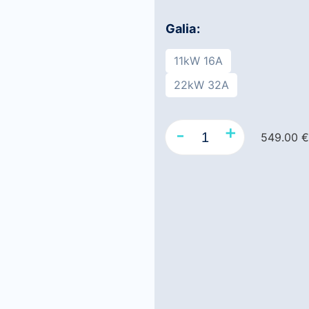
Galia
11kW 16A
22kW 32A
+
-
549.00
€