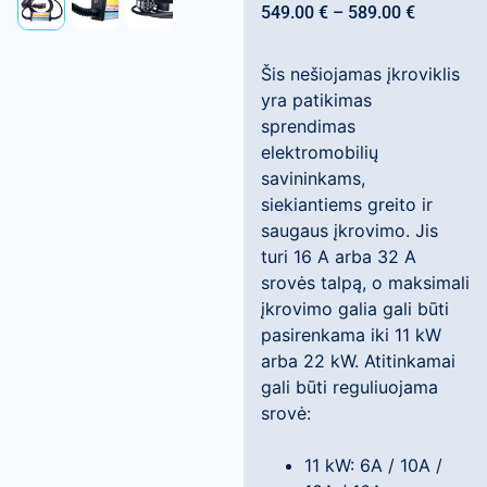
549.00
€
–
589.00
€
Šis nešiojamas įkroviklis
yra patikimas
sprendimas
elektromobilių
savininkams,
siekiantiems greito ir
saugaus įkrovimo. Jis
turi 16 A arba 32 A
srovės talpą, o maksimali
įkrovimo galia gali būti
pasirenkama iki 11 kW
arba 22 kW. Atitinkamai
gali būti reguliuojama
srovė:
11 kW: 6A / 10A /