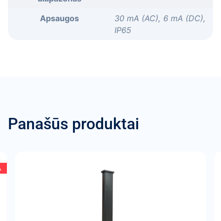
Apsaugos
30 mA (AC), 6 mA (DC),
IP65
Panašūs produktai
A