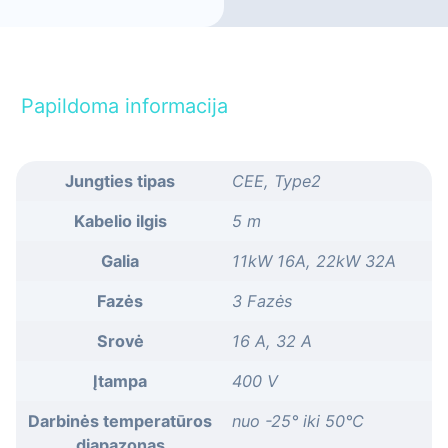
Papildoma informacija
Jungties tipas
CEE, Type2
Kabelio ilgis
5 m
Galia
11kW 16A, 22kW 32A
Fazės
3 Fazės
Srovė
16 A, 32 A
Įtampa
400 V
Darbinės temperatūros
nuo -25° iki 50°C
diapazonas