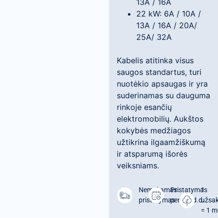
13A / 16A
22 kW: 6A / 10A /
13A / 16A / 20A/
25A/ 32A
Kabelis atitinka visus
saugos standartus, turi
nuotėkio apsaugas ir yra
suderinamas su dauguma
rinkoje esančių
elektromobilių. Aukštos
kokybės medžiagos
užtikrina ilgaamžiškumą
ir atsparumą išorės
veiksniams.
Nemokamas
Pristatymas
1
pristatymas
per 1-3 d.d.
užsa
= 1 m