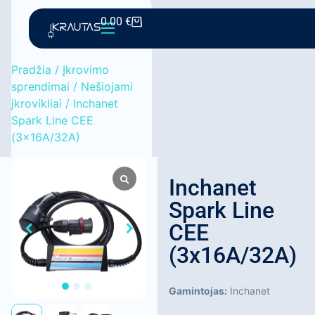
0.00
€
Pradžia
/
Įkrovimo
sprendimai
/
Nešiojami
įkrovikliai
/ Inchanet
Spark Line CEE
(3x16A/32A)
Inchanet
Spark Line
CEE
(3x16A/32A)
Gamintojas:
Inchanet