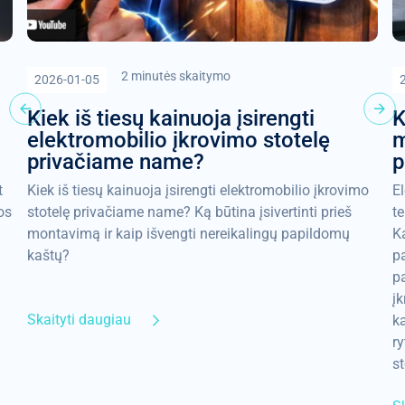
2 minutės skaitymo
2026-01-05
Kiek iš tiesų kainuoja įsirengti
K
elektromobilio įkrovimo stotelę
m
privačiame name?
p
t
Kiek iš tiesų kainuoja įsirengti elektromobilio įkrovimo
E
os
stotelę privačiame name? Ką būtina įsivertinti prieš
t
montavimą ir kaip išvengti nereikalingų papildomų
Ka
kaštų?
p
pa
į
Skaityti daugiau
ka
ry
st