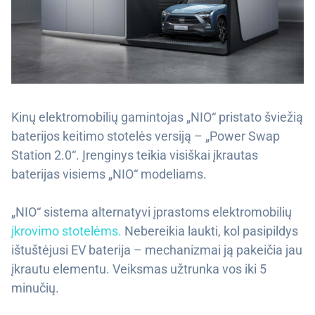
Kinų elektromobilių gamintojas „NIO“ pristato šviežią
baterijos keitimo stotelės versiją – „Power Swap
Station 2.0“. Įrenginys teikia visiškai įkrautas
baterijas visiems „NIO“ modeliams.
„NIO“ sistema alternatyvi įprastoms elektromobilių
įkrovimo stotelėms.
Nebereikia laukti, kol pasipildys
ištuštėjusi EV baterija – mechanizmai ją pakeičia jau
įkrautu elementu. Veiksmas užtrunka vos iki 5
minučių.