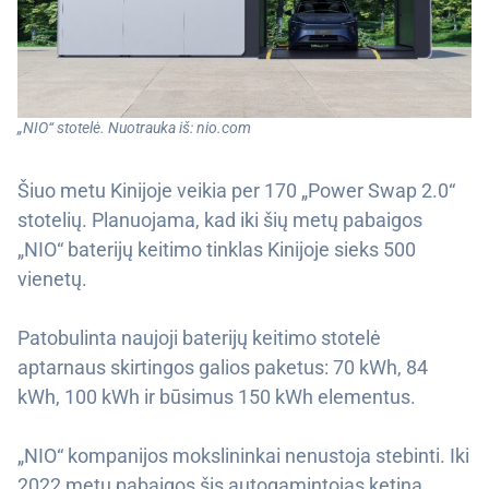
„NIO“ stotelė. Nuotrauka iš: nio.com
Šiuo metu Kinijoje veikia per 170 „Power Swap 2.0“
stotelių. Planuojama, kad iki šių metų pabaigos
„NIO“ baterijų keitimo tinklas Kinijoje sieks 500
vienetų.
Patobulinta naujoji baterijų keitimo stotelė
aptarnaus skirtingos galios paketus: 70 kWh, 84
kWh, 100 kWh ir būsimus 150 kWh elementus.
„NIO“ kompanijos mokslininkai nenustoja stebinti. Iki
2022 metų pabaigos šis autogamintojas ketina