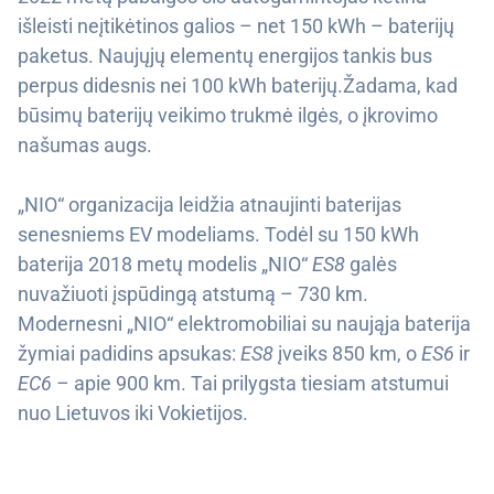
išleisti neįtikėtinos galios – net 150 kWh – baterijų
paketus. Naujųjų elementų energijos tankis bus
perpus didesnis nei 100 kWh baterijų.Žadama, kad
būsimų baterijų veikimo trukmė ilgės, o įkrovimo
našumas augs.
„NIO“ organizacija leidžia atnaujinti baterijas
senesniems EV modeliams. Todėl su 150 kWh
baterija 2018 metų modelis „NIO“
ES8
galės
nuvažiuoti įspūdingą atstumą – 730 km.
Modernesni „NIO“ elektromobiliai su naująja baterija
žymiai padidins apsukas:
ES8
įveiks 850 km, o
ES6
ir
EC6 –
apie 900 km. Tai prilygsta tiesiam atstumui
nuo Lietuvos iki Vokietijos.