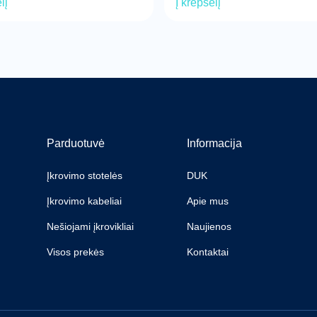
lį
Į krepšelį
Parduotuvė
Informacija
Įkrovimo stotelės
DUK
Įkrovimo kabeliai
Apie mus
Nešiojami įkrovikliai
Naujienos
Visos prekės
Kontaktai