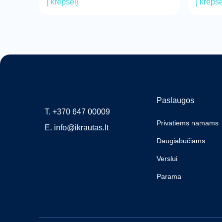
Į krepšelį
Į krepše
Paslaugos
T.
+370 647 00009
Privatiems namams
E.
info@ikrautas.lt
Daugiabučiams
Verslui
Parama