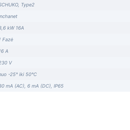
SCHUKO, Type2
Inchanet
3,6 kW 16A
1 Fazė
16 A
230 V
nuo -25° iki 50°C
30 mA (AC), 6 mA (DC), IP65