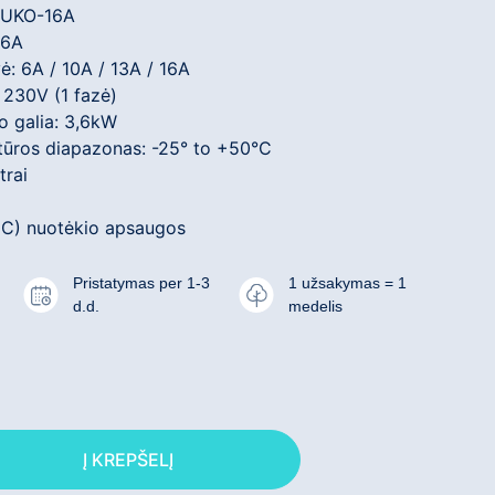
CHUKO-16A
16A
ė: 6A / 10A / 13A / 16A
 230V (1 fazė)
o galia: 3,6kW
tūros diapazonas: -25° to +50°C
trai
C) nuotėkio apsaugos
Pristatymas per 1-3
1 užsakymas = 1
d.d.
medelis
Į KREPŠELĮ