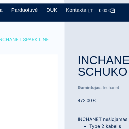
a
Parduotuvė
DUK
Kontaktai
LT
0.00
€
INCHANET SPARK LINE
INCHANE
SCHUKO 
Gamintojas:
Inchanet
472.00
€
INCHANET nešiojamas įk
Type 2 kabelis