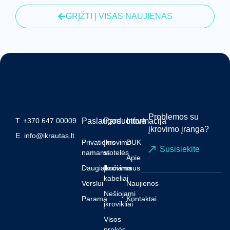
GRĮŽTI Į VISAS NAUJIENAS
Problemos su
T.
+370 647 00009
Paslaugos
Parduotuvė
Informacija
įkrovimo įranga?
E.
info@ikrautas.lt
Privatiems
Įkrovimo
DUK
Susisiekite
namams
stotelės
Apie
Daugiabučiams
Įkrovimo
mus
kabeliai
Verslui
Naujienos
Nešiojami
Parama
Kontaktai
įkrovikliai
Visos
prekės