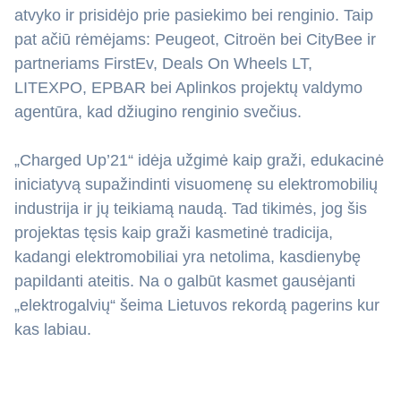
atvyko ir prisidėjo prie pasiekimo bei renginio. Taip
pat ačiū rėmėjams: Peugeot, Citroën bei CityBee ir
partneriams FirstEv, Deals On Wheels LT,
LITEXPO, EPBAR bei Aplinkos projektų valdymo
agentūra, kad džiugino renginio svečius.
„Charged Up’21“ idėja užgimė kaip graži, edukacinė
iniciatyvą supažindinti visuomenę su elektromobilių
industrija ir jų teikiamą naudą. Tad tikimės, jog šis
projektas tęsis kaip graži kasmetinė tradicija,
kadangi elektromobiliai yra netolima, kasdienybę
papildanti ateitis. Na o galbūt kasmet gausėjanti
„elektrogalvių“ šeima Lietuvos rekordą pagerins kur
kas labiau.