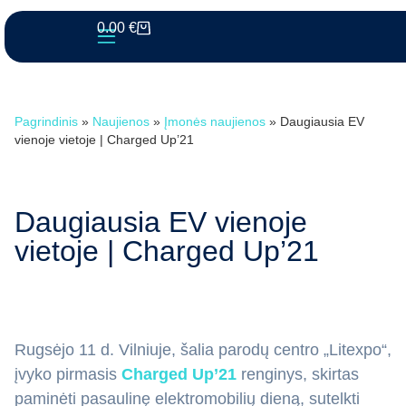
0.00
€
Pagrindinis
»
Naujienos
»
Įmonės naujienos
»
Daugiausia EV
vienoje vietoje | Charged Up’21
Daugiausia EV vienoje
vietoje | Charged Up’21
Rugsėjo 11 d. Vilniuje, šalia parodų centro „Litexpo“,
įvyko pirmasis
Charged Up’21
renginys, skirtas
paminėti pasaulinę elektromobilių dieną, sutelkti